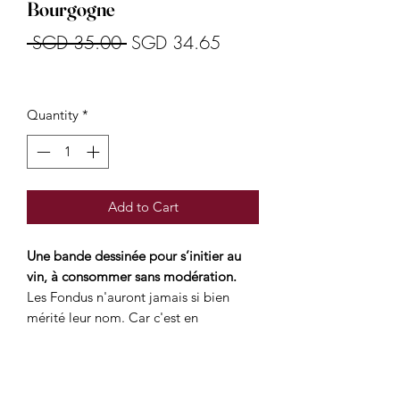
Bourgogne
Regular
Sale
 SGD 35.00 
SGD 34.65
Price
Price
Quantity
*
Add to Cart
Une bande dessinée pour s’initier au
vin, à consommer sans modération.
Les Fondus n'auront jamais si bien
mérité leur nom. Car c'est en
Bourgogne que leur passion pour le vin
va les mener. Un album nectar !
Napoléon, outre celle de vouloir
asservir l'Europe, avait une passion : le