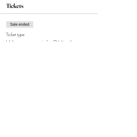
Tickets
Sale ended
Ticket type
Wine game night @Mimi's
Price
SGD 85.00
Share This Event