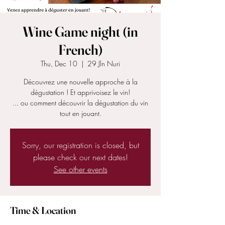
Wine Game night (in
French)
Thu, Dec 10
  |  
29 Jln Nuri
Découvrez une nouvelle approche à la
dégustation ! Et apprivoisez le vin!
... ou comment découvrir la dégustation du vin
tout en jouant.
Sorry, our registration is closed, but
please check our next dates!
See other events
Time & Location