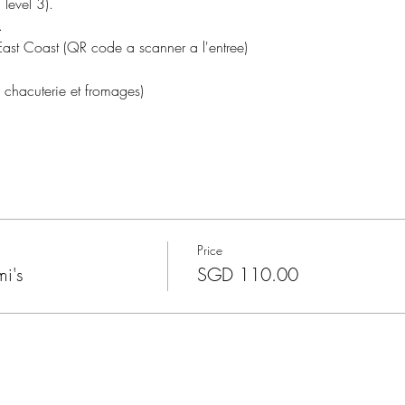
level 3).
.
ast Coast (QR code a scanner a l'entree)
 chacuterie et fromages)
Price
i's
SGD 110.00