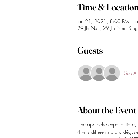
Time & Locatio
Jan 21, 2021, 8:00 PM – J
29 Jln Nuri, 29 Jln Nuri, S
Guests
See Al
About the Event
Une approche expérientielle, 
4 vins différents bio à dégust