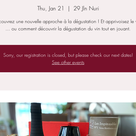
Thu, Jan 21
  |  
29 Jln Nuri
ouvrez une nouvelle approche à la dégustation ! Et apprivoisez le 
... ou comment découvrir la dégustation du vin tout en jouant.
Sorry, our registration is closed, but please check our next dates!
See other events